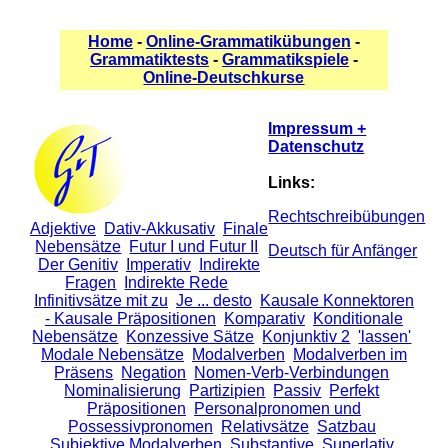
Home
-
Online-Grammatikübungen
-
Grammatiktests
-
Grammatikspiele
-
Online-Deutschkurse
Impressum +
Datenschutz
Links:
Rechtschreibübungen
Adjektive
Dativ-Akkusativ
Finale
Nebensätze
Futur I und Futur II
Deutsch für Anfänger
Der Genitiv
Imperativ
Indirekte
Fragen
Indirekte Rede
Infinitivsätze mit zu
Je ... desto
Kausale Konnektoren
- Kausale Präpositionen
Komparativ
Konditionale
Nebensätze
Konzessive Sätze
Konjunktiv 2
'lassen'
Modale Nebensätze
Modalverben
Modalverben im
Präsens
Negation
Nomen-Verb-Verbindungen
Nominalisierung
Partizipien
Passiv
Perfekt
Präpositionen
Personalpronomen und
Possessivpronomen
Relativsätze
Satzbau
Subjektive Modalverben
Substantive
Superlativ