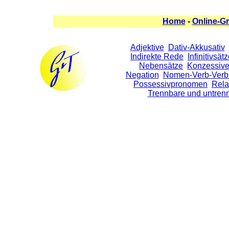
Home
-
Online-G
Adjektive
Dativ-Akkusativ
Indirekte Rede
Infinitivsät
Nebensätze
Konzessive
Negation
Nomen-Verb-Verb
Possessivpronomen
Rela
Trennbare und untren