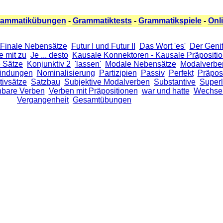
rammatikübungen
-
Grammatiktests
-
Grammatikspiele
-
Onl
Finale Nebensätze
Futur I und Futur II
Das Wort 'es'
Der Genit
ze mit zu
Je ... desto
Kausale Konnektoren - Kausale Präpositi
 Sätze
Konjunktiv 2
'lassen'
Modale Nebensätze
Modalverbe
indungen
Nominalisierung
Partizipien
Passiv
Perfekt
Präpos
tivsätze
Satzbau
Subjektive Modalverben
Substantive
Superl
nbare Verben
Verben mit Präpositionen
war und hatte
Wechsel
Vergangenheit
Gesamtübungen