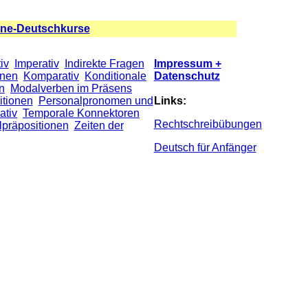
ine-Deutschkurse
iv
Imperativ
Indirekte Fragen
Impressum +
onen
Komparativ
Konditionale
Datenschutz
n
Modalverben im Präsens
itionen
Personalpronomen und
Links:
ativ
Temporale Konnektoren
Rechtschreibübungen
präpositionen
Zeiten der
Deutsch für Anfänger