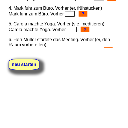
4. Mark fuhr zum Büro. Vorher (er, frühstücken)
?
Mark fuhr zum Büro. Vorher
.
5. Carola machte Yoga. Vorher (sie, meditieren)
?
Carola machte Yoga. Vorher
.
6. Herr Müller startete das Meeting. Vorher (er, den
Raum vorbereiten)
?
Herr Müller startete das Meeting. Vorher
.
7. Sara ging ins Kino. Vorher (sie, ihren Freund
neu starten
anrufen)
?
Sara ging ins Kino. Vorher
.
8. Paul und Paula genossen den Sonnenuntergang
am Strand. Vorher (sie, schwimmen gehen)
Paul und Paula genossen den Sonnenuntergang am
?
Strand. Vorher
.
9. Claudia traf ihre Freunde im Café. Vorher (sie, im
Einkaufszentrum sein)
?
Claudia traf ihre Freunde im Café. Vorher
.