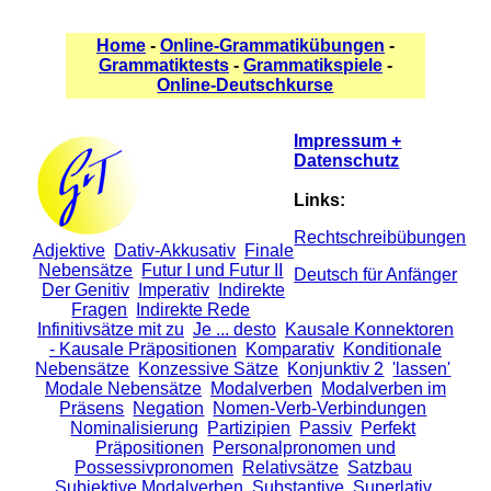
Home
-
Online-Grammatikübungen
-
Grammatiktests
-
Grammatikspiele
-
Online-Deutschkurse
Impressum +
Datenschutz
Links:
Rechtschreibübungen
Adjektive
Dativ-Akkusativ
Finale
Nebensätze
Futur I und Futur II
Deutsch für Anfänger
Der Genitiv
Imperativ
Indirekte
Fragen
Indirekte Rede
Infinitivsätze mit zu
Je ... desto
Kausale Konnektoren
- Kausale Präpositionen
Komparativ
Konditionale
Nebensätze
Konzessive Sätze
Konjunktiv 2
'lassen'
Modale Nebensätze
Modalverben
Modalverben im
Präsens
Negation
Nomen-Verb-Verbindungen
Nominalisierung
Partizipien
Passiv
Perfekt
Präpositionen
Personalpronomen und
Possessivpronomen
Relativsätze
Satzbau
Subjektive Modalverben
Substantive
Superlativ