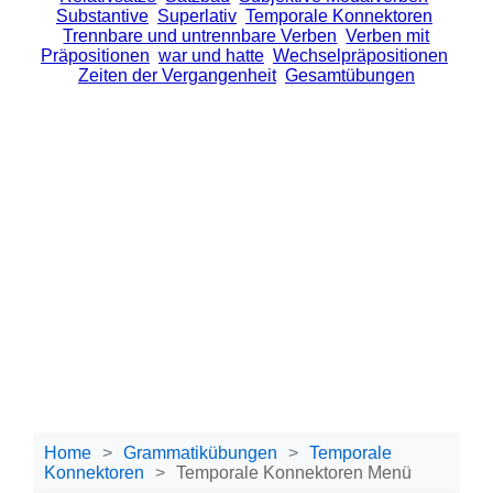
Substantive
Superlativ
Temporale Konnektoren
Trennbare und untrennbare Verben
Verben mit
Präpositionen
war und hatte
Wechselpräpositionen
Zeiten der Vergangenheit
Gesamtübungen
Home
Grammatikübungen
Temporale
Konnektoren
Temporale Konnektoren Menü