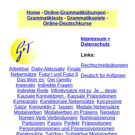
Home
-
Online-Grammatikübungen
-
Grammatiktests
-
Grammatikspiele
-
Online-Deutschkurse
Impressum +
Datenschutz
Links:
Rechtschreibübungen
Adjektive
Dativ-Akkusativ
Finale
Nebensätze
Futur I und Futur II
Deutsch für Anfänger
Das Wort 'es'
Der Genitiv
Imperativ
Indirekte Fragen
Indirekte Rede
Infinitivsätze mit zu
Je ... desto
Kausale Konnektoren - Kausale Präpositionen
Komparativ
Konditionale Nebensätze
Konzessive
Sätze
Konjunktiv 2
'lassen'
Modale Nebensätze
Modalverben
Modalverben im Präsens
Negation
Nomen-Verb-Verbindungen
Nominalisierung
Partizipien
Passiv
Perfekt
Präpositionen
Personalpronomen und Possessivpronomen
Relativsätze
Satzbau
Subjektive Modalverben