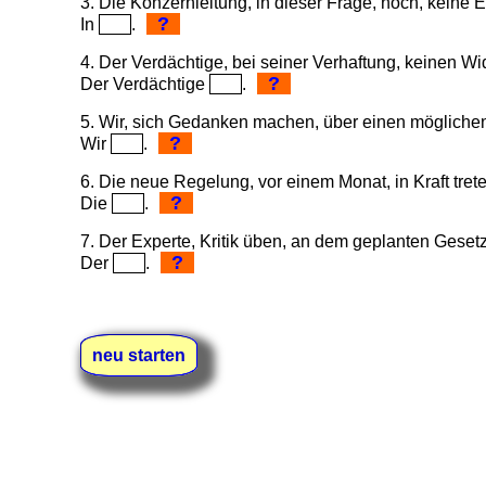
3. Die Konzernleitung, in dieser Frage, noch, keine 
?
In
.
4. Der Verdächtige, bei seiner Verhaftung, keinen Wi
?
Der Verdächtige
.
5. Wir, sich Gedanken machen, über einen möglich
?
Wir
.
6. Die neue Regelung, vor einem Monat, in Kraft tret
?
Die
.
7. Der Experte, Kritik üben, an dem geplanten Geset
?
Der
.
8. Ich, diese Möglichkeit, in Betracht ziehen
?
Ich
.
neu starten
9. Sabine, für ihre Abreise, Vorbereitungen treffen
?
Sabine
.
10. Er, diese Arbeit, immer noch nicht, zum Abschlus
?
Diese
.
11. Carola, wegen ihrer Krankheit, viele Ärzte, zu Ra