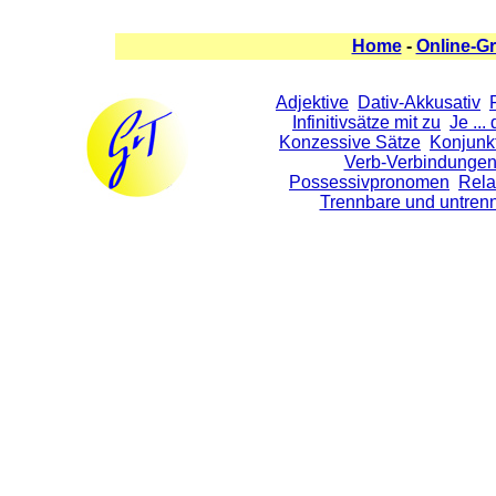
Home
-
Online-G
Adjektive
Dativ-Akkusativ
Infinitivsätze mit zu
Je ...
Konzessive Sätze
Konjunkt
Verb-Verbindunge
Possessivpronomen
Rela
Trennbare und untren