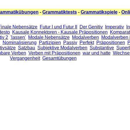
rammatikübungen
-
Grammatiktests
-
Grammatikspiele
-
Onl
Finale Nebensätze
Futur I und Futur II
Der Genitiv
Imperativ
I
 desto
Kausale Konnektoren - Kausale Präpositionen
Komparat
iv 2
'lassen'
Modale Nebensätze
Modalverben
Modalverben 
n
Nominalisierung
Partizipien
Passiv
Perfekt
Präpositionen
P
tivsätze
Satzbau
Subjektive Modalverben
Substantive
Superl
nbare Verben
Verben mit Präpositionen
war und hatte
Wechsel
Vergangenheit
Gesamtübungen