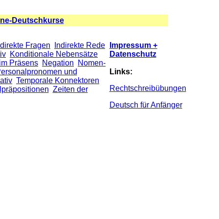
ine-Deutschkurse
ndirekte Fragen
Indirekte Rede
Impressum +
iv
Konditionale Nebensätze
Datenschutz
im Präsens
Negation
Nomen-
ersonalpronomen und
Links:
ativ
Temporale Konnektoren
Rechtschreibübungen
präpositionen
Zeiten der
Deutsch für Anfänger