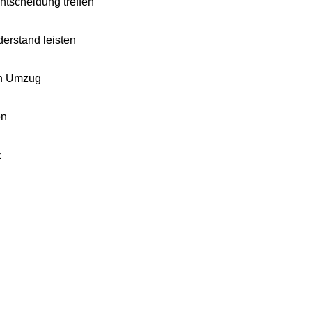
Entscheidung treffen
derstand leisten
en Umzug
en
z
s bringen
te ziehen