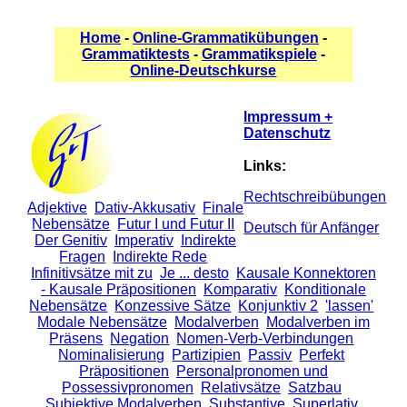
Home
-
Online-Grammatikübungen
-
Grammatiktests
-
Grammatikspiele
-
Online-Deutschkurse
Impressum +
Datenschutz
Links:
Rechtschreibübungen
Adjektive
Dativ-Akkusativ
Finale
Nebensätze
Futur I und Futur II
Deutsch für Anfänger
Der Genitiv
Imperativ
Indirekte
Fragen
Indirekte Rede
Infinitivsätze mit zu
Je ... desto
Kausale Konnektoren
- Kausale Präpositionen
Komparativ
Konditionale
Nebensätze
Konzessive Sätze
Konjunktiv 2
'lassen'
Modale Nebensätze
Modalverben
Modalverben im
Präsens
Negation
Nomen-Verb-Verbindungen
Nominalisierung
Partizipien
Passiv
Perfekt
Präpositionen
Personalpronomen und
Possessivpronomen
Relativsätze
Satzbau
Subjektive Modalverben
Substantive
Superlativ