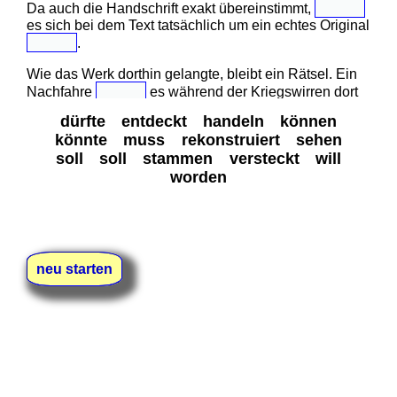
Da auch die Handschrift exakt übereinstimmt,
es sich bei dem Text tatsächlich um ein echtes Original
.
Wie das Werk dorthin gelangte, bleibt ein Rätsel. Ein
Nachfahre
es während der Kriegswirren dort
haben, um es zu schützen.
dürfte
entdeckt
handeln
können
könnte
muss
rekonstruiert
sehen
Die genauen historischen Umstände
heute
soll
soll
stammen
versteckt
will
jedoch nicht mehr
werden.
worden
Nach der finalen Restaurierung
das wertvolle
Stück bald im Nationalmuseum zu
sein.
neu starten