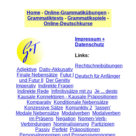
Home
-
Online-Grammatikübungen
-
Grammatiktests
-
Grammatikspiele
-
Online-Deutschkurse
Impressum +
Datenschutz
Links:
Rechtschreibübungen
Adjektive
Dativ-Akkusativ
Finale Nebensätze
Futur I
Deutsch für Anfänger
und Futur II
Der Genitiv
Imperativ
Indirekte Fragen
Indirekte Rede
Infinitivsätze mit zu
Je ... desto
Kausale Konnektoren - Kausale Präpositionen
Komparativ
Konditionale Nebensätze
Konzessive Sätze
Konjunktiv 2
'lassen'
Modale Nebensätze
Modalverben
Modalverben
im Präsens
Negation
Nomen-Verb-
Verbindungen
Nominalisierung
Partizipien
Passiv
Perfekt
Präpositionen
Personalpronomen und Possessivpronomen