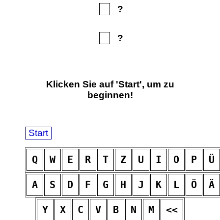
?
?
Klicken Sie auf 'Start', um zu
beginnen!
Q
W
E
R
T
Z
U
I
O
P
Ü
A
S
D
F
G
H
J
K
L
Ö
Ä
Y
X
C
V
B
N
M
<<