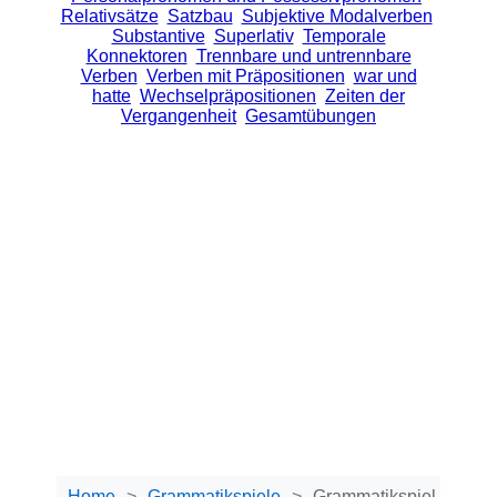
Relativsätze
Satzbau
Subjektive Modalverben
Substantive
Superlativ
Temporale
Konnektoren
Trennbare und untrennbare
Verben
Verben mit Präpositionen
war und
hatte
Wechselpräpositionen
Zeiten der
Vergangenheit
Gesamtübungen
Home
Grammatikspiele
Grammatikspiel