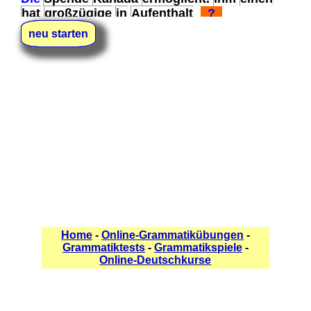
hat
großzügige
in
Aufenthalt
?
neu starten
Mit
aller
man
seines
deutlich.
Deutlichkeit
Folgen
ihm
die
Handelns
machte
?
Nach
man
Untersuchungen
konnte
Tat
die
ihr
nachweisen.
vielen
?
Ich
nehme
nicht
übel.
mehr
das
ihm
?
Vor
dem
vorgelegt.
Fußballspieler
man
hat
drei
ein
Tagen
attraktives
Angebot
?
Home
-
Online-Grammatikübungen
-
Grammatiktests
-
Grammatikspiele
-
Online-Deutschkurse