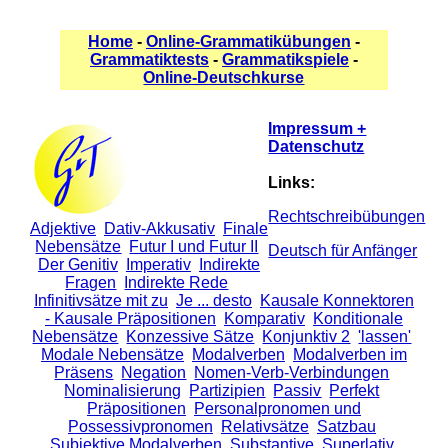
Home
-
Online-Grammatikübungen
-
Grammatiktests
-
Grammatikspiele
-
Online-Deutschkurse
Impressum +
Datenschutz
Links:
Rechtschreibübungen
Adjektive
Dativ-Akkusativ
Finale
Nebensätze
Futur I und Futur II
Deutsch für Anfänger
Der Genitiv
Imperativ
Indirekte
Fragen
Indirekte Rede
Infinitivsätze mit zu
Je ... desto
Kausale Konnektoren
- Kausale Präpositionen
Komparativ
Konditionale
Nebensätze
Konzessive Sätze
Konjunktiv 2
'lassen'
Modale Nebensätze
Modalverben
Modalverben im
Präsens
Negation
Nomen-Verb-Verbindungen
Nominalisierung
Partizipien
Passiv
Perfekt
Präpositionen
Personalpronomen und
Possessivpronomen
Relativsätze
Satzbau
Subjektive Modalverben
Substantive
Superlativ