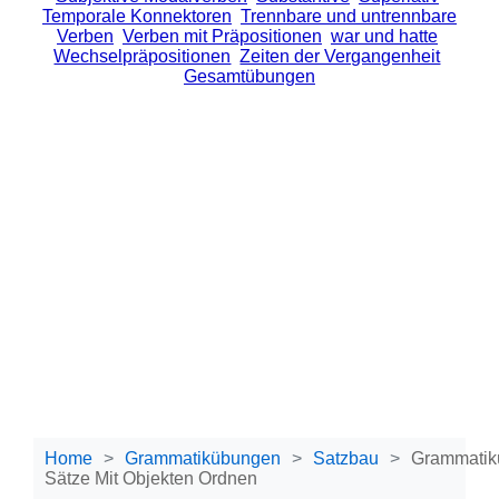
Temporale Konnektoren
Trennbare und untrennbare
Verben
Verben mit Präpositionen
war und hatte
Wechselpräpositionen
Zeiten der Vergangenheit
Gesamtübungen
Home
Grammatikübungen
Satzbau
Grammatik
Sätze Mit Objekten Ordnen