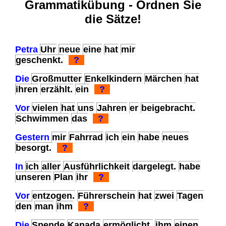
Grammatikübung - Ordnen Sie
die Sätze!
Petra
Uhr
neue
eine
hat
mir
geschenkt.
?
Die
Großmutter
Enkelkindern
Märchen
hat
ihren
erzählt.
ein
?
Vor
vielen
hat
uns
Jahren
er
beigebracht.
Schwimmen
das
?
Gestern
mir
Fahrrad
ich
ein
habe
neues
besorgt.
?
In
ich
aller
Ausführlichkeit
dargelegt.
habe
unseren
Plan
ihr
?
Vor
entzogen.
Führerschein
hat
zwei
Tagen
den
man
ihm
?
Die
Spende
Kanada
ermöglicht.
ihm
einen