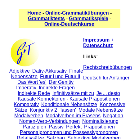
Home
-
Online-Grammatikübungen
-
Grammatiktests
-
Grammatikspiele
-
Online-Deutschkurse
Impressum +
Datenschutz
Links:
Rechtschreibübungen
Adjektive
Dativ-Akkusativ
Finale
Nebensätze
Futur I und Futur II
Deutsch für Anfänger
Das Wort 'es'
Der Genitiv
Imperativ
Indirekte Fragen
Indirekte Rede
Infinitivsätze mit zu
Je ... desto
Kausale Konnektoren - Kausale Präpositionen
Komparativ
Konditionale Nebensätze
Konzessive
Sätze
Konjunktiv 2
'lassen'
Modale Nebensätze
Modalverben
Modalverben im Präsens
Negation
Nomen-Verb-Verbindungen
Nominalisierung
Partizipien
Passiv
Perfekt
Präpositionen
Personalpronomen und Possessivpronomen
Relativsätze
Satzbau
Subjektive Modalverben