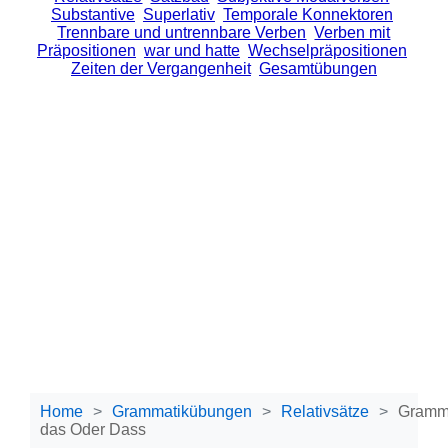
Substantive
Superlativ
Temporale Konnektoren
Trennbare und untrennbare Verben
Verben mit
Präpositionen
war und hatte
Wechselpräpositionen
Zeiten der Vergangenheit
Gesamtübungen
Home
Grammatikübungen
Relativsätze
Gramma
das Oder Dass