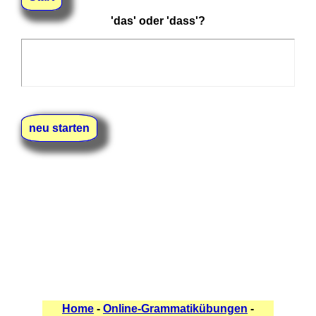
'das' oder 'dass'?
neu starten
Home
-
Online-Grammatikübungen
-