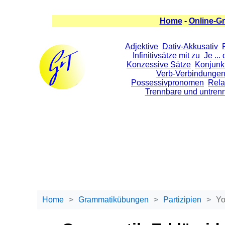
Home
-
Online-G
Adjektive
Dativ-Akkusativ
Infinitivsätze mit zu
Je ...
Konzessive Sätze
Konjunkt
Verb-Verbindunge
Possessivpronomen
Rela
Trennbare und untren
Home
Grammatikübungen
Partizipien
Yo