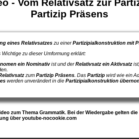
 - Vom Relativsatz zur Parti
Partizip Präsens
g eines Relativsatzes
zu einer
Partizipialkonstruktion mit 
s Wichtige zu dieser Umformung erklärt:
onomen ein Nominativ
ist und der
Relativsatz ein Aktivsatz
ist
den.
Relativsatz
zum
Partizip Präsens
. Das
Partizip
wird wie ein Ad
zes
werden unverändert in die
Partizipialkonstruktion übern
video zum Thema Grammatik. Bei der Wiedergabe gelten die
ttung über youtube-nocookie.com