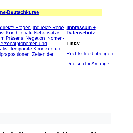
ine-Deutschkurse
ndirekte Fragen
Indirekte Rede
Impressum +
iv
Konditionale Nebensätze
Datenschutz
im Präsens
Negation
Nomen-
ersonalpronomen und
Links:
ativ
Temporale Konnektoren
Rechtschreibübungen
präpositionen
Zeiten der
Deutsch für Anfänger