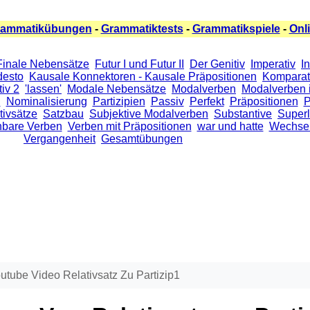
rammatikübungen
-
Grammatiktests
-
Grammatikspiele
-
Onl
Finale Nebensätze
Futur I und Futur II
Der Genitiv
Imperativ
I
 desto
Kausale Konnektoren - Kausale Präpositionen
Komparat
iv 2
'lassen'
Modale Nebensätze
Modalverben
Modalverben 
n
Nominalisierung
Partizipien
Passiv
Perfekt
Präpositionen
P
tivsätze
Satzbau
Subjektive Modalverben
Substantive
Superl
nbare Verben
Verben mit Präpositionen
war und hatte
Wechsel
Vergangenheit
Gesamtübungen
utube Video Relativsatz Zu Partizip1