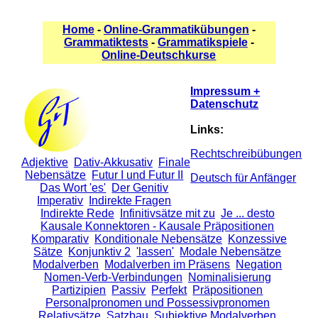
Home
-
Online-Grammatikübungen
-
Grammatiktests
-
Grammatikspiele
-
Online-Deutschkurse
Impressum +
Datenschutz
Links:
Rechtschreibübungen
Adjektive
Dativ-Akkusativ
Finale
Nebensätze
Futur I und Futur II
Deutsch für Anfänger
Das Wort 'es'
Der Genitiv
Imperativ
Indirekte Fragen
Indirekte Rede
Infinitivsätze mit zu
Je ... desto
Kausale Konnektoren - Kausale Präpositionen
Komparativ
Konditionale Nebensätze
Konzessive
Sätze
Konjunktiv 2
'lassen'
Modale Nebensätze
Modalverben
Modalverben im Präsens
Negation
Nomen-Verb-Verbindungen
Nominalisierung
Partizipien
Passiv
Perfekt
Präpositionen
Personalpronomen und Possessivpronomen
Relativsätze
Satzbau
Subjektive Modalverben