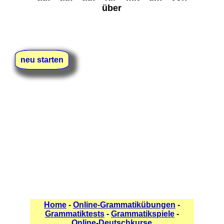
über
neu starten
Home
-
Online-Grammatikübungen
-
Grammatiktests
-
Grammatikspiele
-
Online-Deutschkurse