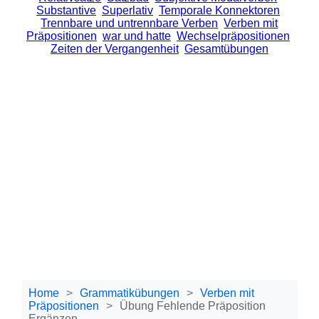
Substantive
Superlativ
Temporale Konnektoren
Trennbare und untrennbare Verben
Verben mit
Präpositionen
war und hatte
Wechselpräpositionen
Zeiten der Vergangenheit
Gesamtübungen
Home
Grammatikübungen
Verben mit
Präpositionen
Übung Fehlende Präposition
Ergänzen