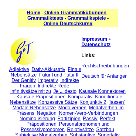
Home
-
Online-Grammatikübungen
-
Grammatiktests
-
Grammatikspiele
-
Online-Deutschkurse
Impressum +
Datenschutz
Links:
Rechtschreibübungen
Adjektive
Dativ-Akkusativ
Finale
Nebensätze
Futur I und Futur II
Deutsch für Anfänger
Der Genitiv
Imperativ
Indirekte
Fragen
Indirekte Rede
Infinitivsätze mit zu
Je ... desto
Kausale Konnektoren
- Kausale Präpositionen
Komparativ
Konditionale
Nebensätze
Konzessive Sätze
Konjunktiv 2
'lassen'
Modale Nebensätze
Modalverben
Modalverben im
Präsens
Negation
Nomen-Verb-Verbindungen
Nominalisierung
Partizipien
Passiv
Perfekt
Präpositionen
Personalpronomen und
Possessivpronomen
Relativsätze
Satzbau
Subjektive Modalverben
Substantive
Superlativ