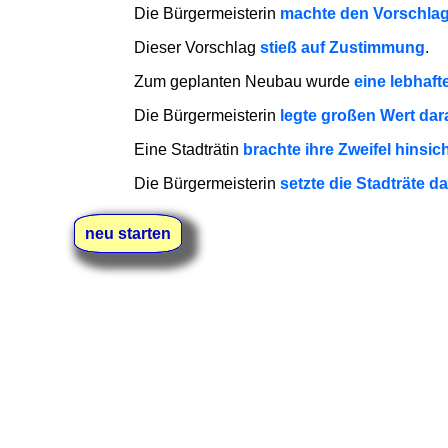
Die Bürgermeisterin
machte den Vorschla
Dieser Vorschlag
stieß auf Zustimmung
.
Zum geplanten Neubau wurde
eine lebhaft
Die Bürgermeisterin
legte großen Wert dar
Eine Stadträtin
brachte ihre Zweifel hinsi
Die Bürgermeisterin
setzte die Stadträte d
Mit dieser Information wollte sie jedoch kei
neu starten
Eine Stadträtin
stellte die Frage
, ob der Zei
Ein anderer Stadtrat
übte Kritik
an dem gepl
Warum hat man nicht
in Betracht gezogen
,
Die Bürgermeisterin
gab die Antwort
, dass
Für eine Renovierung könne man auch keine