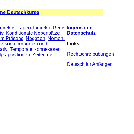
ine-Deutschkurse
ndirekte Fragen
Indirekte Rede
Impressum +
iv
Konditionale Nebensätze
Datenschutz
im Präsens
Negation
Nomen-
ersonalpronomen und
Links:
ativ
Temporale Konnektoren
Rechtschreibübungen
präpositionen
Zeiten der
Deutsch für Anfänger