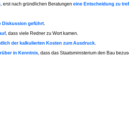
g
, erst nach gründlichen Beratungen
eine Entscheidung zu tre
e Diskussion geführt
.
auf
, dass viele Redner zu Wort kamen.
chtlich der kalkulierten Kosten zum Ausdruck
.
arüber in Kenntnis
, dass das Staatsministerium den Bau bezu
nen
Einfluss auf die Entscheidung des Stadtrates nehmen
.
tplan nicht zu knapp kalkuliert sei.
anten Projekt:
 das alte Stadtbad zu renovieren?
 eine Renovierung nie
zur Diskussion gestanden
habe.
 Finanzierungshilfe des Ministeriums
in Anspruch nehmen
.