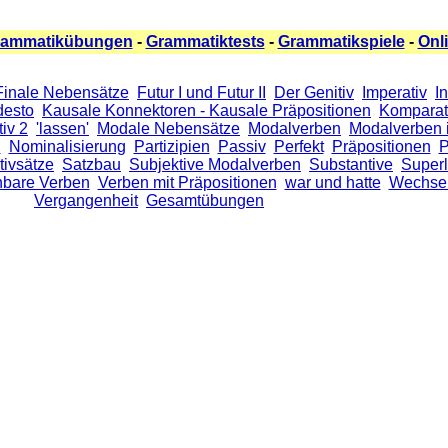
rammatikübungen
-
Grammatiktests
-
Grammatikspiele
-
Onl
Finale Nebensätze
Futur I und Futur II
Der Genitiv
Imperativ
I
 desto
Kausale Konnektoren - Kausale Präpositionen
Komparat
iv 2
'lassen'
Modale Nebensätze
Modalverben
Modalverben 
n
Nominalisierung
Partizipien
Passiv
Perfekt
Präpositionen
P
tivsätze
Satzbau
Subjektive Modalverben
Substantive
Superl
nbare Verben
Verben mit Präpositionen
war und hatte
Wechsel
Vergangenheit
Gesamtübungen