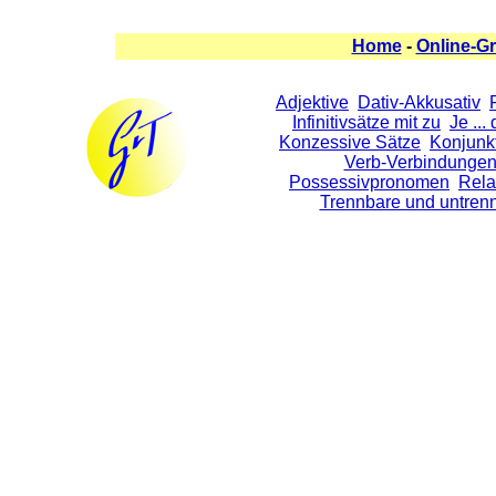
Home
-
Online-G
Adjektive
Dativ-Akkusativ
Infinitivsätze mit zu
Je ...
Konzessive Sätze
Konjunkt
Verb-Verbindunge
Possessivpronomen
Rela
Trennbare und untren