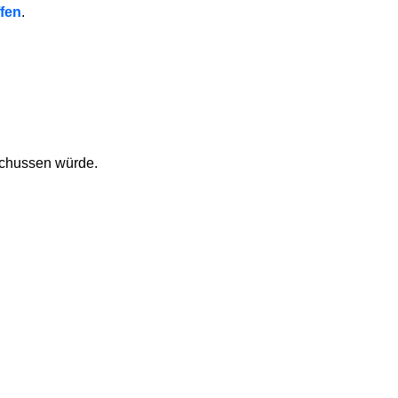
ffen
.
schussen würde.