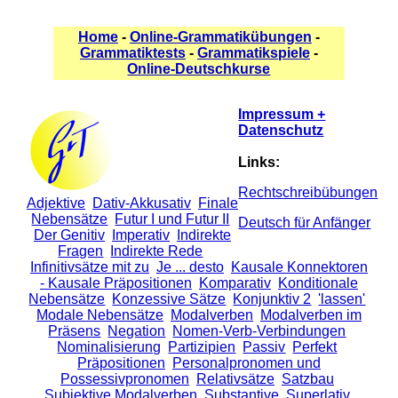
Home
-
Online-Grammatikübungen
-
Grammatiktests
-
Grammatikspiele
-
Online-Deutschkurse
Impressum +
Datenschutz
Links:
Rechtschreibübungen
Adjektive
Dativ-Akkusativ
Finale
Nebensätze
Futur I und Futur II
Deutsch für Anfänger
Der Genitiv
Imperativ
Indirekte
Fragen
Indirekte Rede
Infinitivsätze mit zu
Je ... desto
Kausale Konnektoren
- Kausale Präpositionen
Komparativ
Konditionale
Nebensätze
Konzessive Sätze
Konjunktiv 2
'lassen'
Modale Nebensätze
Modalverben
Modalverben im
Präsens
Negation
Nomen-Verb-Verbindungen
Nominalisierung
Partizipien
Passiv
Perfekt
Präpositionen
Personalpronomen und
Possessivpronomen
Relativsätze
Satzbau
Subjektive Modalverben
Substantive
Superlativ