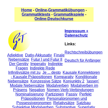
Home
-
Online-Grammatikübungen
-
Grammatiktests
-
Grammatikspiele
-
Online-Deutschkurse
Impressum +
Datenschutz
Links:
Rechtschreibübungen
Adjektive
Dativ-Akkusativ
Finale
Nebensätze
Futur I und Futur II
Deutsch für Anfänger
Der Genitiv
Imperativ
Indirekte
Fragen
Indirekte Rede
Infinitivsätze mit zu
Je ... desto
Kausale Konnektoren
- Kausale Präpositionen
Komparativ
Konditionale
Nebensätze
Konzessive Sätze
Konjunktiv 2
'lassen'
Modale Nebensätze
Modalverben
Modalverben im
Präsens
Negation
Nomen-Verb-Verbindungen
Nominalisierung
Partizipien
Passiv
Perfekt
Präpositionen
Personalpronomen und
Possessivpronomen
Relativsätze
Satzbau
Subjektive Modalverben
Substantive
Superlativ