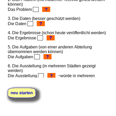
können)
?
Das Problem
3. Die Daten (besser geschützt werden)
?
Die Daten
4. Die Ergebnisse (schon heute veröffentlicht werden)
?
Die Ergebnisse
5. Die Aufgaben (von einer anderen Abteilung
übernommen werden können)
?
Die Aufgaben
6. Die Ausstellung (in mehreren Städten gezeigt
werden)
?
Die Ausstellung
~würde in mehreren
Städten gezeigt.
7. Das Projekt (mit weniger Ressourcen realisiert
neu starten
werden können)
?
Das Projekt
8. Die Lösung (leicht gefunden werden)
?
Die Lösung